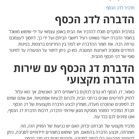
מדביר לדג הכסף
הדברה לדג הכסף
במרבית המקרים תוכלו להדביר את הבית באופן עצמאי על ידי שימוש מושכל
בחומר הדברה ייעודי (שאינו רעיל ליושבי הבית!) ועל ידי כך, לחסוך לעצמכם
טרחה רבה. את חומר ההדברה יש לפזר בין החריצים ברצפות, בפינות
החדרים ומסביב לארונות המטבח. כמו כן, ניתן לחזור על הפעולה עד למיגור
סופי של דגי הכסף מהבית.
הדברת דג הכסף עם שירות
הדברה מקצועי
כאמור, דג הכסף לא גורם לנזקים בריאותיים לרוב האנשים, אך הוא עלול
להזיק לפריטים שונים ברחבי הבית, ולגרום לבעיות אסתטיות. אם אתם שמים
לב לסימנים שהזכרנו מעלה, מומלץ לבצע הדברה מקצועית של דג הכסף.
חברת המדביר המזמר מספקת מגוון שירותי הדברה, לרבות הדברת דג הכסף,
ואנו זמינים לכם בכל עת.
מדביר מקצועי של חברתנו יבדוק האם יש נגיעות של המזיק הזה, מה
חומרתה, ויבצע הדברה בהתאם. תוך שימוש בחומרים ידידותיים לסביבה, ניתן
להיפטר מהבעיה בלי להזיק לסביבה, וליהנות מבית נקי מדג הכסף.