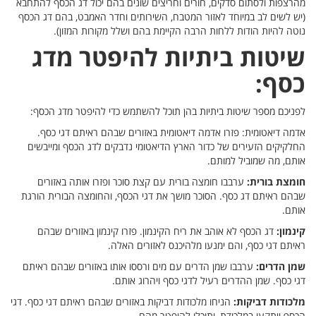
מהרצפות ולסתום סדקים, חורים וחריצים שונים בהם יכול דג הכסף להתחבא
(יש לשים לב במיוחד לאזור המטבח, השירותים וחדר האמבט, בהם דג הכסף
נוטה להיות הודות ללחות הרבה הקיימת בהם ושלל מקורות המזון).
שיטות ביתיות להיפטר מדג
כסף:
לפניכם מספר שיטות ביתיות בהן תוכל להשתמש כדי להיפטר מדג הכסף:
אדמה דיאטומית: פזרו אדמה דיאטומית באזורים שבהם ראיתם דגי כסף.
החלקיקים הזעירים של כדור הארץ הדיאטומי נדבקים לדג הכסף ומייבשים
אותם, מה שמוביל למותם.
חומצת בורית:
ערבבו חומצה בורית עם קצת סוכר ופזרו אותה באזורים
שבהם ראיתם דג כסף. הסוכר מושך את דגי הכסף, והחומצה הבורית הורגת
אותם.
קינמון:
דג הכסף לא אוהב את ריח הקינמון. פזרו קינמון באזורים שבהם
ראיתם דגי כסף, והם ימנעו מלהיכנס לאזורים האלה.
שמן הדרים:
ערבבו שמן הדרים עם מים ורססו אותו באזורים שבהם ראיתם
דגי כסף. שמן ההדרים רעיל לדגי כסף ויהרוג אותם.
מלכודות דביקות:
הניחו מלכודות דביקות באזורים שבהם ראיתם דגי כסף. דגי