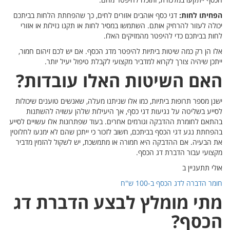
הכסף ייתקעו במלכודת, ותוכלו להיפטר מהם.
הפחיתו לחות:
דגי כסף אוהבים אזורים לחים, כך שהפחתת הלחות בביתכם
יכולה לעזור להרחיק אותם. השתמשו במסיר לחות או תקנו נזילות או אזורי
לחות בביתכם כדי להיפטר מהמזיקים האלו.
אלו הן רק כמה שיטות ביתיות להיפטר מדג הכסף. אם יש לכם זיהום חמור,
ייתכן שיהיה צורך לקרוא למדביר מקצועי לקבלת טיפול יעיל יותר.
האם השיטות האלו עובדות?
ישנן מספר תרופות ביתיות, כמו אלו שניתנו מעלה, שאנשים טוענים שיכולות
לסייע בשליטה על נגיעות דגי כסף, אך היעילות שלהן עשויה להשתנות
בהתאם לחומרת ההדבקה וגורמים אחרים. בעוד שפתרונות אלו עשויים לסייע
בהפחתת נגע דגי הכסף בביתכם, חשוב לזכור כי ייתכן שהם לא ימנעו לחלוטין
את הבעיה. אם ההדבקה היא חמורה או מתמשכת, יש לשקול להזמין מדביר
מקצועי עבור הדברת דג הכסף.
אולי תתעניין ב
חומר הדברה לדג הכסף ב-100 ש"ח
מתי מומלץ לבצע הדברת דג
הכסף?