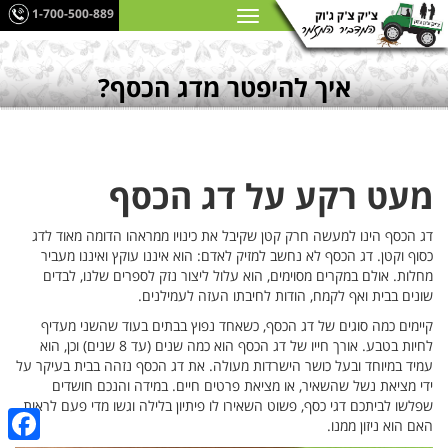
1-700-500-889
איך להיפטר מדג הכסף?
מעט רקע על דג הכסף
דג הכסף הינו למעשה חרק קטן שקיבל את כינויו ממראהו הדומה מאוד לדג
כסוף וקטן. דג הכסף לא נחשב למזיק לאדם: הוא איננו עוקץ ואיננו מעביר
מחלות. אולם במקרים מסוימים, הוא עלול ליצור נזק לספרים שלנו, לבדים
שונים בבית ואף לקמח, הודות לחיבתו העזה לעמילנים.
קיימים כמה סוגים של דג הכסף, כשאחד נפוץ בבתים בעוד שהשני מעדיף
לחיות בטבע. אורך חייו של דג הכסף הוא כמה שנים (עד 8 שנים) וכן, הוא
עמיד במיוחד ובעל כושר הישרדות מעולה. את דג הכסף נזהה בבית בעיקר על
ידי מציאת נשל שהשאיר, או מציאת פרטים חיים. במידה והנכם חושדים
שפלשו לביתכם דגי כסף, פשוט השאירו לו פיתיון בלילה וגשו מדי פעם לראות
האם הוא ניזון ממנו.