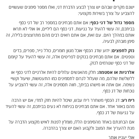
ישנם מקרים שבהם יש צורך לבצע הדברת דגי, ואלו מספר סימנים שעשויים
להצביע על צורך בשירות מקצועי:
מספר גדול של דגי כסף:
אם אתם מבחינים במספר רב של דגי כסף
בביתכם, זה עשוי להעיד על נגיעות. דגי כסף הם ליליים, אז אולי לא תראו
אותם במהלך היום. עם זאת, אם אתם רואים רבים מהם מתרוצצים בלילה, זה
סימן מובהק לבעיה.
נזק לחפצים:
ידוע שדג הכסף אוכל מגוון חומרים, כולל נייר, ספרים, בדים
וטפטים. אם אתם מבחינים בנזקים לפריטים אלה, זה עשוי להעיד על קיומם
של דגי כסף שגורמים לנזק.
אלרגיות או אסטמה:
חלק מהאנשים עלולים להיות אלרגיים לדגי כסף או
ללשלשת שלהם, מה שעלול לגרום לתסמינים כמו התעטשות, שיעול וקשיי
נשימה. אם אתה או מישהו בביתך, חווה תסמינים אלה, זה עשוי להצביע על
נוכחות של דג כסף.
ריח רע:
דג הכסף משחרר ריח עבש, שיכול להיות חזק למדי, אם יש הרבה
מהם באזור אחד. אם אתם מבחינים בניחוח לא נעים בביתכם, זה עשוי להעיד
על נגיעות של דג כסף.
אם הבחנתם באחד מהסימנים הללו, מומלץ לפנות לאיש מקצוע הדברה על
מנת להעריך את המצב ולקבוע האם יש צורך בהדברה.
אולי יעניין אותך