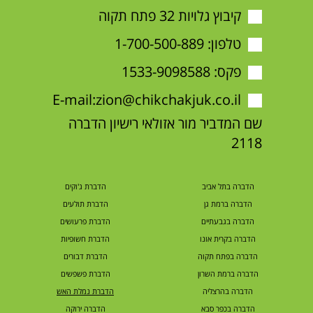
קיבוץ גלויות 32 פתח תקוה
טלפון:
1-700-500-889
פקס: 1533-9098588
E-mail:
zion@chikchakjuk.co.il
שם המדביר מור אזולאי רישיון הדברה
2118
הדברה בתל אביב
הדברת ג'וקים
הדברה ברמת גן
הדברת תולעים
הדברה בגבעתיים
הדברת פרעושים
הדברה בקרית אונו
הדברת חשופיות
הדברה בפתח תקוה
הדברת דבורים
הדברה ברמת השרון
הדברת פשפשים
הדברה בהרצליה
הדברת נמלת האש
הדברה בכפר סבא
הדברה ירוקה