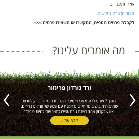
אולי תתעניין ב
חומר הדברה ליתושים
לקבלת פרטים נוספים, התקשרו או השאירו פרטים >>>
מה אומרים עלינו?
ורד גורדון פרימור
ה
בערך 7 שנים לדעתי אני מזמינה מהם תרסיסי הדברה, למרות
הי
Previous
Next
שמתגוררת בישוב מרוחק בים המלח עם שפע של זוחלים נדירים,
יוצא שבקבוק אחד בשנה גורם אפילו לחצר שלי להיות סופררר
קרא עוד..