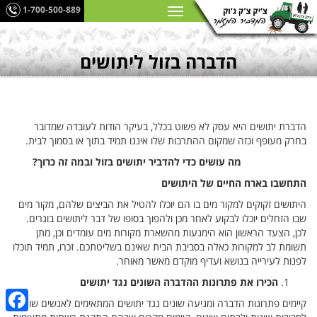
1-700-500-889
הדברה בזול ליתושים
הדברת יתושים היא עסק לא פשוט בכלל, בעיקר הודות לעובדה שמדובר
בחרק מעופף וכזה שמקום ההתרבות שלו איננו תמיד בתוך או בסמוך לבית.
מה עושים כדי להדביר יתושים בזול ובמה זה כרוך?
התחשבו בארח החיים של היתושים
היתושים זקוקים למקור מים בו הם יוכלו להטיל את הביצים שלהם, מקור מים
שבו הזחלים יוכלו לבקוע לאחר מכן ולהפוך בסופו של דבר ליתושים בוגרים.
לכן, הצעד הראשון הוא הימנעות מהשארת מקורות מים עומדים וכן, מתן
תשומת לב למקורות כאלה בסביבת הבית שאינם בשליטתכם. זכרו, תמיד תוכלו
לפנות לעירייה בנושא ועדיף מוקדם מאשר מאוחר.
הכירו את פתרונות ההדברה השונים נגד יתושים
קיימים פתרונות הדברה ומניעה שונים נגד יתושים המתאימים לאנשים שונים,