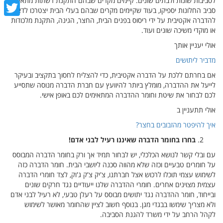
לסביבות שונות ולבתים שונים. קיימים מקרים שבהם התקנת רשתות מתאימות
cebook
סביב החלונות יספיקו, בעוד שקיימים מקרים שבהם בעלי הבית יצטרכו לדאוג
להדברה אקטיבית על ידי ריסוס בפנים הבית, החצר, הגינה, התקנת מלכודות
witter
או מוקדי משיכה שונים ועוד.
אולי יעניין אותך
מדביר ליתושים
אם בחרתם ללכת על הדברה אקטיבית, כדי להצליח לחסוך בתקציב ובעיקר
לייעל את ההדברה, מומלץ ביותר להיוועץ עם חברת הדברה מנוסה שתסייע
לכם לבחור את שיטת וחומר ההדברה המתאימים לכם באופן אישי.
אולי תתעניין ב
איך להיפטר מהזבובים בחצר?
בחרו בחומר הדברה שאיננו רעיל לבני אדם!
עם ובלי קשר לנושא הכלכלי, יש לבחור תמיד אך ורק בחומר הדברה המבוסס
על חומרים טבעיים וכזה שלא מהווה סכנה ליושבי הבית. חומר הדברה כזה
לשימוש עצמי תוכלו לרכוש אצל חברתנו, צ'יק צ'ק ג'וק, לצד חומרי הדברה
עצמית מצוינים אחרים. חומרי ההדברה שלנו ייעודיים נגד חרקים שונים
ובייחוד, חומר ההדברה נגד יתושים מבוסס על רעלן טבעי, לא רעיל לבני אדם
ולא מצריך שימשו בבגדי מגן. בנוסף חשוב לציין שהחומר מאושר לשימוש
לקהל הרחב על ידי משרד להגנת הסביבה.