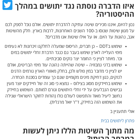
cebook
איזו הדברה נוסתה נגד יתושים במהלך
ההיסטוריה?
witter
נכון להיום, איננו מכירים שיטה עתיקה להדברת יתושים. אולם נוכל לספק לכם
על מגוון שיטות שנוסו ב-100 השנים האחרונות, לרבות בארץ. חלק מהשיטות
אגב, נהוגות עד היום. אז על אילו שיטות אנו מדברים?
שימוש בDDT – כן חברים, הריסוס שמעלה לחלקנו זיכרונות לא נעימים
מימי העלייה לארץ שימש בעבר גם כנגד הדברת זחלי יתושים במים
וכו'. מיותר לציין כי החומר יצר נזקים סביבתיים.
שימוש בדגי גמבוזיה – שיטה שהייתה נהוגה עוד מימי הבריטים, אולם
יש לציין כי מדובר במין פולש ולכן, בחלק מאזורי הארץ גורמים הדגים
לנזקים, כגון דחיקת מינים מקומיים שגם כך עומדים בסכנת הכחדה.
שימוש בחיידקים מסוג בצילוס – נמצא כי סוג זה של חיידקים יוצר מעין
גבישים הנבלעים על ידי זחלי היתושים וגורם למותם. השימוש בחיידק
נחשב ליעיל מאוד והתפשט לעולם כולו (הודות לחוקר הישראלי שגילה
את השימוש הזה בחיידק, ד"ר יואל מרגלית).
אולי תתעניין ב
פתרון ליתושים בבית
מה מתוך השיטות הללו ניתן לעשות