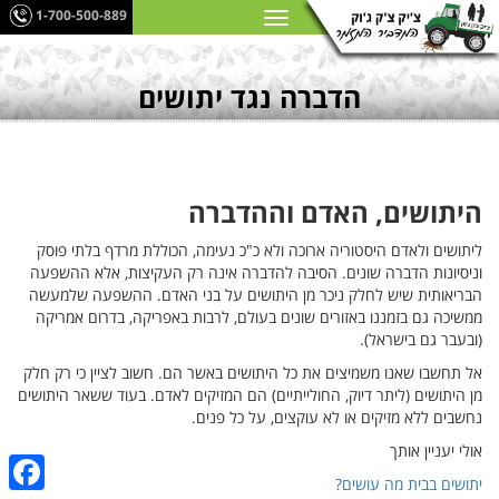
1-700-500-889
הדברה נגד יתושים
היתושים, האדם וההדברה
ליתושים ולאדם היסטוריה ארוכה ולא כ"כ נעימה, הכוללת מרדף בלתי פוסק
וניסיונות הדברה שונים. הסיבה להדברה אינה רק העקיצות, אלא ההשפעה
הבריאותית שיש לחלק ניכר מן היתושים על בני האדם. ההשפעה שלמעשה
ממשיכה גם בזמננו באזורים שונים בעולם, לרבות באפריקה, בדרום אמריקה
(ובעבר גם בישראל).
אל תחשבו שאנו משמיצים את כל היתושים באשר הם. חשוב לציין כי רק חלק
מן היתושים (ליתר דיוק, החולייתיים) הם המזיקים לאדם. בעוד ששאר היתושים
נחשבים ללא מזיקים או לא עוקצים, על כל פנים.
אולי יעניין אותך
יתושים בבית מה עושים?