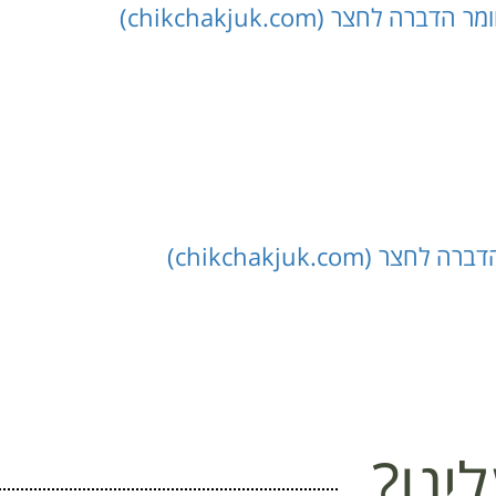
צר (chikchakjuk.com)
chikchakjuk.co)
ינו?