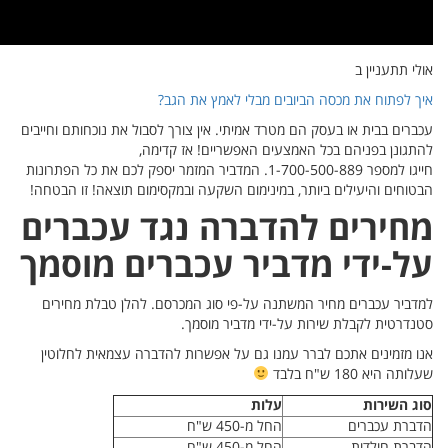
ם וחייבים
את כל הפתרונות
ו הבטחה!
רים
סמך
חירים
חלוטין