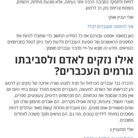
מים,
ת את
במכרסמים
תו
ם הן לרכוש
 היום יום
פרים,
נו תוך
ים להיות
וחלים