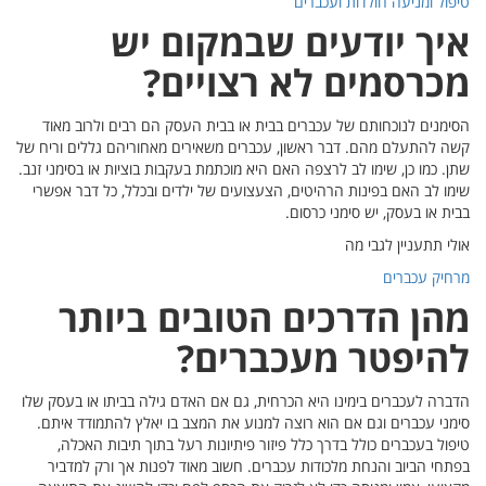
ב מאוד
ים וריח של
סימני זנב.
בר אפשרי
ר
 בעסק שלו
ד איתם.
כלה,
מדביר