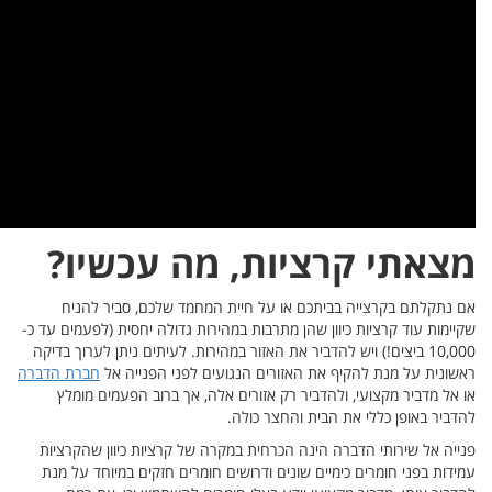
ו?
ניח
עמים עד כ-
רוך בדיקה
רת הדברה
ומלץ
הקרציות
 על מנת