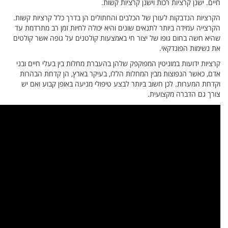
ות קשות.
תרדמת עד
ר קולטים
יים ובני
הבהרות
ואם יש