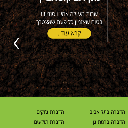
שרות מעולה אמין ויסודי !!!
משתמש מזה
בטוח שאזמין כל פעם שאצטרך
(חיצוני ו
תמורה מצ
קרא עוד..
ישר 
Previous
ק
הדברה בתל אביב
הדברת ג'וקים
הדברה ברמת גן
הדברת תולעים