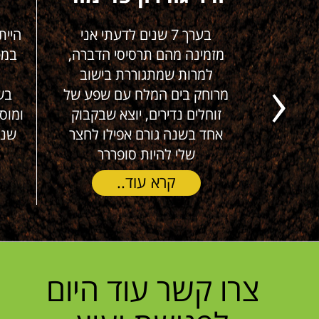
י סבלנו
בערך 7 שנים לדעתי אני
הייתה
זמן של
מזמינה מהם תרסיסי הדברה,
במט
ים (!), במהלך
למרות שמתגוררת בישוב
ע
דירות
מרוחק בים המלח עם שפע של
בשפ
Next
 למעלה
זוחלים נדירים, יוצא שבקבוק
 הג'וקים
אחד בשנה גורם אפילו לחצר
שנרכ
שלי להיות סופררר
קרא עוד..
צרו קשר עוד היום