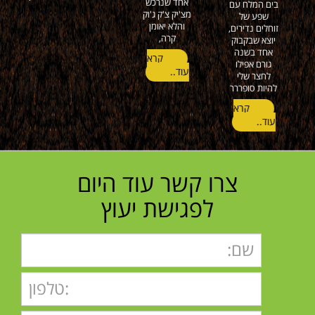
קרא
עוד..