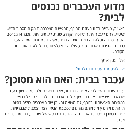
תור חדש,
 או מכרסם
שהעכבר
ביתו
כן?
שוך בעת
ואי
 להיות
בריאות,
טים, כבלים