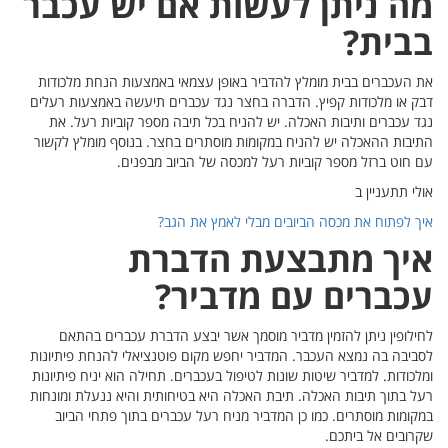
כבר
לכודות
ת רעלים
ל. את
ץ לקשור
תאם
יתיונות
פיתיונות
 ומונחות
ביוב