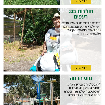
קרא עוד..
חולדות בגג
רעפים
הדברת חולדות בגג רעפים: מדריך
מקיף לבחירת איש המקצוע הנכון
גגות רעפים מוסיפים נופך של
אלגנטיות ועמידות ...
קרא עוד..
מוט הרמה
לאינסטלטורים תפקיד מכריע
בתחזוקה ותיקון של מערכות
האינסטלציה שלנו, תוך הבטחת
זרימת השפכים בצורה חלקה ...